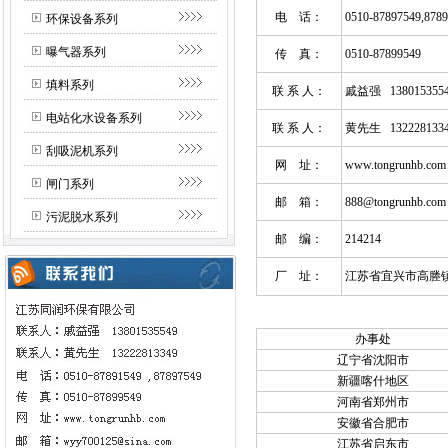
电 话：
0510-87897549,878
环保设备系列
曝气器系列
传 真：
0510-87899549
填料系列
联 系 人：
戚益强 1380153554
电站化水设备系列
联 系 人：
黄先生 1322281334
刮吸泥机系列
网 址：
www.tongrunhb.com
闸门系列
邮 箱：
888@tongrunhb.com
污泥脱水系列
邮 编：
214214
厂 址：
江苏省宜兴市高塍镇
办事处
辽宁省沈阳市
新疆喀什地区
河南省郑州市
安徽省合肥市
江苏省启东市